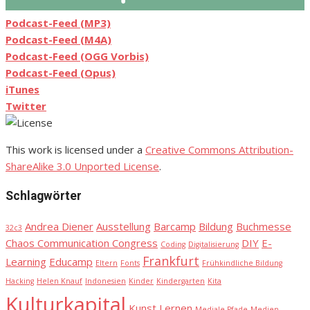
Podcast-Feed (MP3)
Podcast-Feed (M4A)
Podcast-Feed (OGG Vorbis)
Podcast-Feed (Opus)
iTunes
Twitter
This work is licensed under a
Creative Commons Attribution-
ShareAlike 3.0 Unported License
.
Schlagwörter
Andrea Diener
Ausstellung
Barcamp
Bildung
Buchmesse
32c3
Chaos Communication Congress
DIY
E-
Coding
Digitalisierung
Frankfurt
Learning
Educamp
Eltern
Fonts
Frühkindliche Bildung
Hacking
Helen Knauf
Indonesien
Kinder
Kindergarten
Kita
Kulturkapital
Kunst
Lernen
Mediale Pfade
Medien