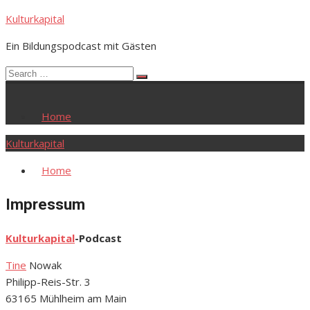
Skip
Kulturkapital
to
Ein Bildungspodcast mit Gästen
content
Search
Search
for:
Home
Kulturkapital
Home
Impressum
Kulturkapital
-Podcast
Tine
Nowak
Philipp-Reis-Str. 3
63165 Mühlheim am Main