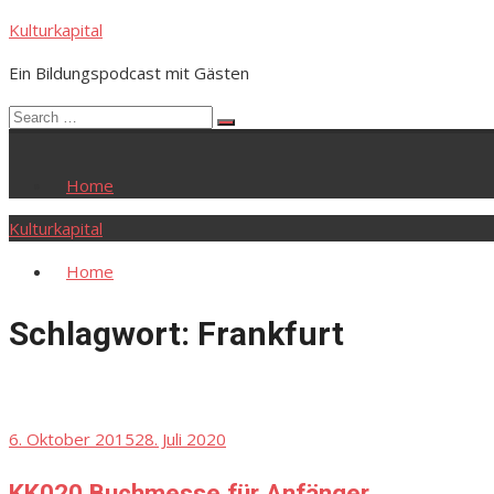
Skip
Kulturkapital
to
Ein Bildungspodcast mit Gästen
content
Search
Search
for:
Home
Kulturkapital
Home
Schlagwort:
Frankfurt
Posted
6. Oktober 2015
28. Juli 2020
on
KK020 Buchmesse für Anfänger