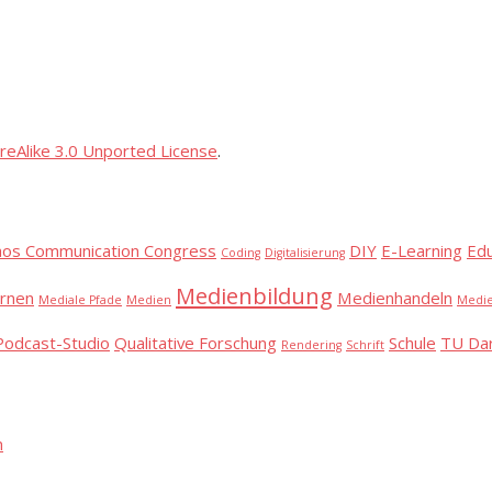
reAlike 3.0 Unported License
.
aos Communication Congress
DIY
E-Learning
Ed
Coding
Digitalisierung
Medienbildung
rnen
Medienhandeln
Mediale Pfade
Medien
Medie
Podcast-Studio
Qualitative Forschung
Schule
TU Da
Rendering
Schrift
n