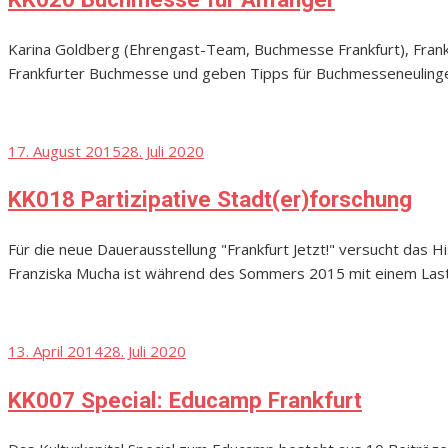
Karina Goldberg (Ehrengast-Team, Buchmesse Frankfurt), Frank
Frankfurter Buchmesse und geben Tipps für Buchmesseneuling
Posted
17. August 2015
28. Juli 2020
on
KK018 Partizipative Stadt(er)forschung
Für die neue Dauerausstellung "Frankfurt Jetzt!" versucht das H
Franziska Mucha ist während des Sommers 2015 mit einem Laste
Posted
13. April 2014
28. Juli 2020
on
KK007 Special: Educamp Frankfurt