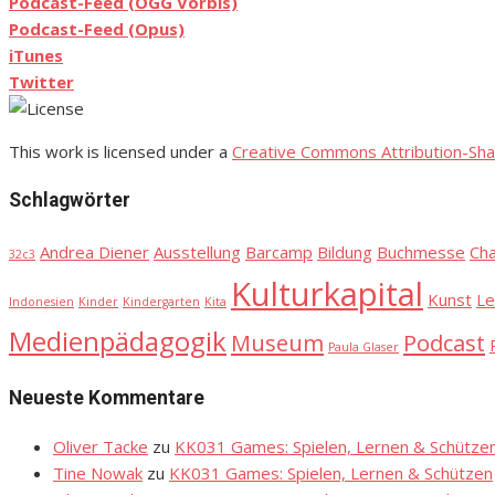
Podcast-Feed (OGG Vorbis)
Podcast-Feed (Opus)
iTunes
Twitter
This work is licensed under a
Creative Commons Attribution-Sha
Schlagwörter
Andrea Diener
Ausstellung
Barcamp
Bildung
Buchmesse
Ch
32c3
Kulturkapital
Kunst
Le
Indonesien
Kinder
Kindergarten
Kita
Medienpädagogik
Museum
Podcast
Paula Glaser
Neueste Kommentare
Oliver Tacke
zu
KK031 Games: Spielen, Lernen & Schütze
Tine Nowak
zu
KK031 Games: Spielen, Lernen & Schützen