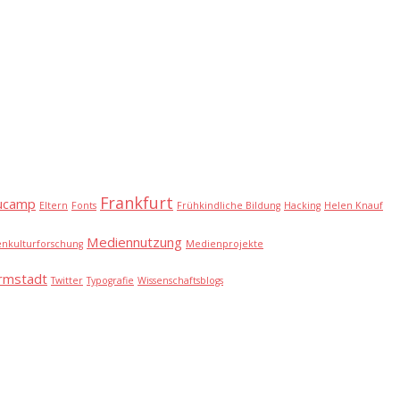
Frankfurt
ucamp
Eltern
Fonts
Frühkindliche Bildung
Hacking
Helen Knauf
Mediennutzung
nkulturforschung
Medienprojekte
rmstadt
Twitter
Typografie
Wissenschaftsblogs