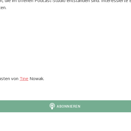
n, die im offenen Podcast-Studio entstanden sind. Interessiert
en.
Gästen von
Tine
Nowak.