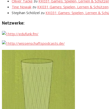
Oliver Tacke
zu
KK031 Games: Spielen, Lernen & Schütze
Tine Nowak
zu
KK031 Games: Spielen, Lernen & Schützen
Stephan Schölzel
zu
KK031 Games: Spielen, Lernen & Sch
Netzwerke:
http://edufunk.fm/
http://wissenschaftspodcasts.de/