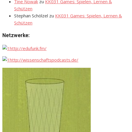
Tine Nowak
zu
KK031 Games: Spielen, Lernen &
Schützen
Stephan Schölzel
zu
KK031 Games: Spielen, Lernen &
Schützen
Netzwerke:
http://edufunk.fm/
http://wissenschaftspodcasts.de/