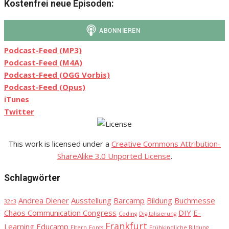
Kostenfrei neue Episoden:
Podcast-Feed (MP3)
Podcast-Feed (M4A)
Podcast-Feed (OGG Vorbis)
Podcast-Feed (Opus)
iTunes
Twitter
This work is licensed under a
Creative Commons Attribution-
ShareAlike 3.0 Unported License
.
Schlagwörter
Andrea Diener
Ausstellung
Barcamp
Bildung
Buchmesse
32c3
Chaos Communication Congress
DIY
E-
Coding
Digitalisierung
Frankfurt
Learning
Educamp
Eltern
Fonts
Frühkindliche Bildung