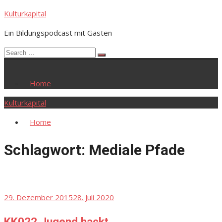
Skip
Kulturkapital
to
Ein Bildungspodcast mit Gästen
content
Search
Search
for:
Home
Kulturkapital
Home
Schlagwort:
Mediale Pfade
Posted
29. Dezember 2015
28. Juli 2020
on
KK022 Jugend hackt