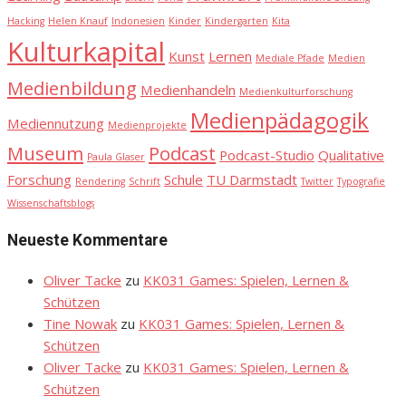
Hacking
Helen Knauf
Indonesien
Kinder
Kindergarten
Kita
Kulturkapital
Kunst
Lernen
Mediale Pfade
Medien
Medienbildung
Medienhandeln
Medienkulturforschung
Medienpädagogik
Mediennutzung
Medienprojekte
Museum
Podcast
Podcast-Studio
Qualitative
Paula Glaser
Forschung
Schule
TU Darmstadt
Rendering
Schrift
Twitter
Typografie
Wissenschaftsblogs
Neueste Kommentare
Oliver Tacke
zu
KK031 Games: Spielen, Lernen &
Schützen
Tine Nowak
zu
KK031 Games: Spielen, Lernen &
Schützen
Oliver Tacke
zu
KK031 Games: Spielen, Lernen &
Schützen