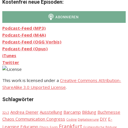
Kostenfrei neue Episoden:
Podcast-Feed (MP3)
Podcast-Feed (M4A)
Podcast-Feed (OGG Vorbis)
Podcast-Feed (Opus)
iTunes
Twitter
This work is licensed under a
Creative Commons Attribution-
ShareAlike 3.0 Unported License
.
Schlagwörter
Andrea Diener
Ausstellung
Barcamp
Bildung
Buchmesse
32c3
Chaos Communication Congress
DIY
E-
Coding
Digitalisierung
Frankfurt
Learning
Educamp
Eltern
Fonts
Frühkindliche Bildung