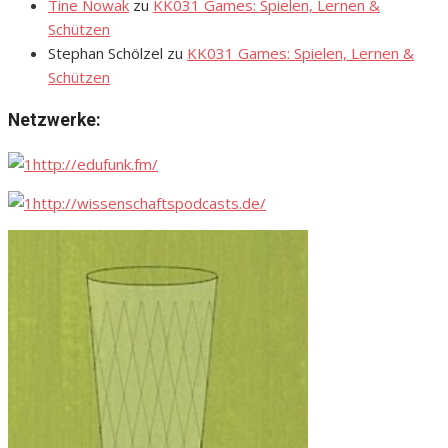
Tine Nowak
zu
KK031 Games: Spielen, Lernen &
Schützen
Stephan Schölzel
zu
KK031 Games: Spielen, Lernen &
Schützen
Netzwerke:
http://edufunk.fm/
http://wissenschaftspodcasts.de/