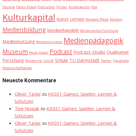
Hacking
Helen Knauf
Indonesien
Kinder
Kindergarten
Kita
Kulturkapital
Kunst
Lernen
Mediale Pfade
Medien
Medienbildung
Medienhandeln
Medienkulturforschung
Medienpädagogik
Mediennutzung
Medienprojekte
Museum
Podcast
Podcast-Studio
Qualitative
Paula Glaser
Forschung
Schule
TU Darmstadt
Rendering
Schrift
Twitter
Typografie
Wissenschaftsblogs
Neueste Kommentare
Oliver Tacke
zu
KK031 Games: Spielen, Lernen &
Schützen
Tine Nowak
zu
KK031 Games: Spielen, Lernen &
Schützen
Oliver Tacke
zu
KK031 Games: Spielen, Lernen &
Schützen