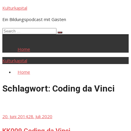
Skip
Kulturkapital
to
Ein Bildungspodcast mit Gästen
content
Search
Search
for:
Home
Kulturkapital
Home
Schlagwort:
Coding da Vinci
Posted
20. Juni 2014
28. Juli 2020
on
KK009 Coding da Vinci