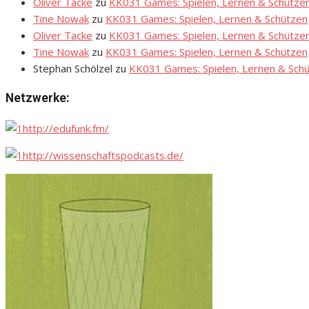
Oliver Tacke
zu
KK031 Games: Spielen, Lernen & Schütze
Tine Nowak
zu
KK031 Games: Spielen, Lernen & Schützen
Oliver Tacke
zu
KK031 Games: Spielen, Lernen & Schütze
Tine Nowak
zu
KK031 Games: Spielen, Lernen & Schützen
Stephan Schölzel
zu
KK031 Games: Spielen, Lernen & Sch
Netzwerke:
http://edufunk.fm/
http://wissenschaftspodcasts.de/