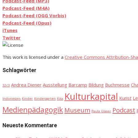
Podcast-Feed (MP3)
Podcast-Feed (M4A)
Podcast-Feed (OGG Vorbis)
Podcast-Feed (Opus)
iTunes
Twitter
This work is licensed under a
Creative Commons Attribution-Sha
Schlagwörter
Andrea Diener
Ausstellung
Barcamp
Bildung
Buchmesse
Ch
32c3
Kulturkapital
Kunst
Le
Indonesien
Kinder
Kindergarten
Kita
Medienpädagogik
Museum
Podcast
Paula Glaser
Neueste Kommentare