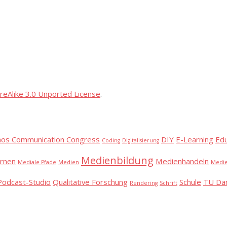
reAlike 3.0 Unported License
.
aos Communication Congress
DIY
E-Learning
Ed
Coding
Digitalisierung
Medienbildung
rnen
Medienhandeln
Mediale Pfade
Medien
Medie
Podcast-Studio
Qualitative Forschung
Schule
TU Da
Rendering
Schrift