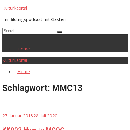
Skip
Kulturkapital
to
Ein Bildungspodcast mit Gästen
content
Search
Search
for:
Home
Kulturkapital
Home
Schlagwort:
MMC13
Posted
27. Januar 2013
28. Juli 2020
on
KK002 How to MOOC