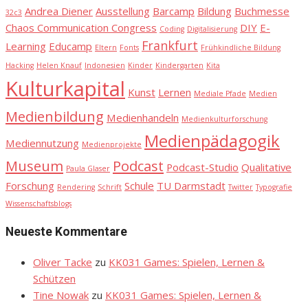
Andrea Diener
Ausstellung
Barcamp
Bildung
Buchmesse
32c3
Chaos Communication Congress
DIY
E-
Coding
Digitalisierung
Frankfurt
Learning
Educamp
Eltern
Fonts
Frühkindliche Bildung
Hacking
Helen Knauf
Indonesien
Kinder
Kindergarten
Kita
Kulturkapital
Kunst
Lernen
Mediale Pfade
Medien
Medienbildung
Medienhandeln
Medienkulturforschung
Medienpädagogik
Mediennutzung
Medienprojekte
Museum
Podcast
Podcast-Studio
Qualitative
Paula Glaser
Forschung
Schule
TU Darmstadt
Rendering
Schrift
Twitter
Typografie
Wissenschaftsblogs
Neueste Kommentare
Oliver Tacke
zu
KK031 Games: Spielen, Lernen &
Schützen
Tine Nowak
zu
KK031 Games: Spielen, Lernen &