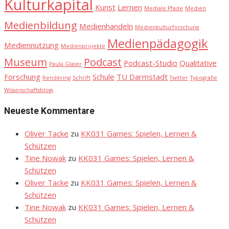
Kulturkapital
Kunst
Lernen
Mediale Pfade
Medien
Medienbildung
Medienhandeln
Medienkulturforschung
Medienpädagogik
Mediennutzung
Medienprojekte
Museum
Podcast
Podcast-Studio
Qualitative
Paula Glaser
Forschung
Schule
TU Darmstadt
Rendering
Schrift
Twitter
Typografie
Wissenschaftsblogs
Neueste Kommentare
Oliver Tacke
zu
KK031 Games: Spielen, Lernen &
Schützen
Tine Nowak
zu
KK031 Games: Spielen, Lernen &
Schützen
Oliver Tacke
zu
KK031 Games: Spielen, Lernen &
Schützen
Tine Nowak
zu
KK031 Games: Spielen, Lernen &
Schützen