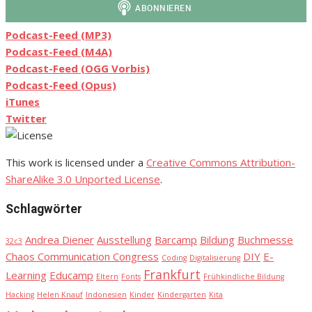
Podcast-Feed (MP3)
Podcast-Feed (M4A)
Podcast-Feed (OGG Vorbis)
Podcast-Feed (Opus)
iTunes
Twitter
This work is licensed under a
Creative Commons Attribution-
ShareAlike 3.0 Unported License
.
Schlagwörter
Andrea Diener
Ausstellung
Barcamp
Bildung
Buchmesse
32c3
Chaos Communication Congress
DIY
E-
Coding
Digitalisierung
Frankfurt
Learning
Educamp
Eltern
Fonts
Frühkindliche Bildung
Hacking
Helen Knauf
Indonesien
Kinder
Kindergarten
Kita