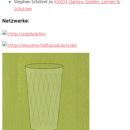
Stephan Schölzel
zu
KK031 Games: Spielen, Lernen &
Schützen
Netzwerke:
http://edufunk.fm/
http://wissenschaftspodcasts.de/