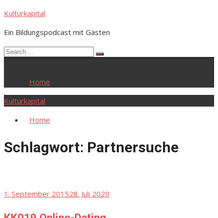
Skip
Kulturkapital
to
Ein Bildungspodcast mit Gästen
content
Search
Search
for:
Home
Kulturkapital
Home
Schlagwort:
Partnersuche
Posted
1. September 2015
28. Juli 2020
on
KK019 Online-Dating