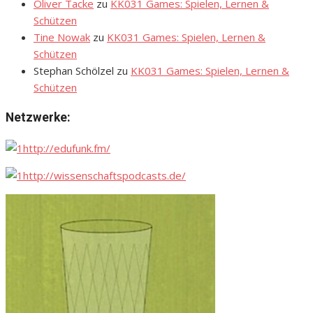
Oliver Tacke
zu
KK031 Games: Spielen, Lernen &
Schützen
Tine Nowak
zu
KK031 Games: Spielen, Lernen &
Schützen
Stephan Schölzel
zu
KK031 Games: Spielen, Lernen &
Schützen
Netzwerke:
http://edufunk.fm/
http://wissenschaftspodcasts.de/