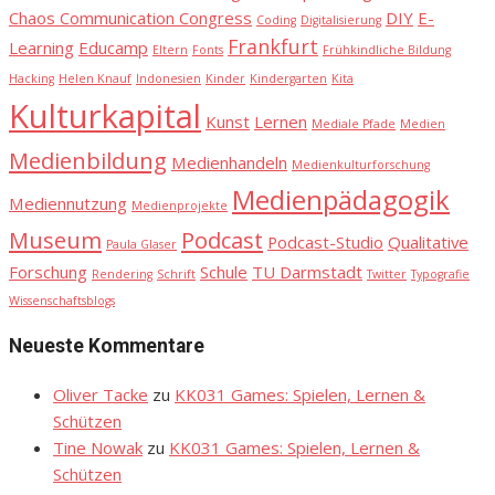
Chaos Communication Congress
DIY
E-
Coding
Digitalisierung
Frankfurt
Learning
Educamp
Eltern
Fonts
Frühkindliche Bildung
Hacking
Helen Knauf
Indonesien
Kinder
Kindergarten
Kita
Kulturkapital
Kunst
Lernen
Mediale Pfade
Medien
Medienbildung
Medienhandeln
Medienkulturforschung
Medienpädagogik
Mediennutzung
Medienprojekte
Museum
Podcast
Podcast-Studio
Qualitative
Paula Glaser
Forschung
Schule
TU Darmstadt
Rendering
Schrift
Twitter
Typografie
Wissenschaftsblogs
Neueste Kommentare
Oliver Tacke
zu
KK031 Games: Spielen, Lernen &
Schützen
Tine Nowak
zu
KK031 Games: Spielen, Lernen &
Schützen