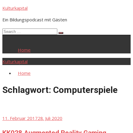
Skip
Kulturkapital
to
Ein Bildungspodcast mit Gästen
content
Search
Search
for:
Home
Kulturkapital
Home
Schlagwort:
Computerspiele
Posted
11. Februar 2017
28. Juli 2020
on
KK028 Augmented Reality Gaming