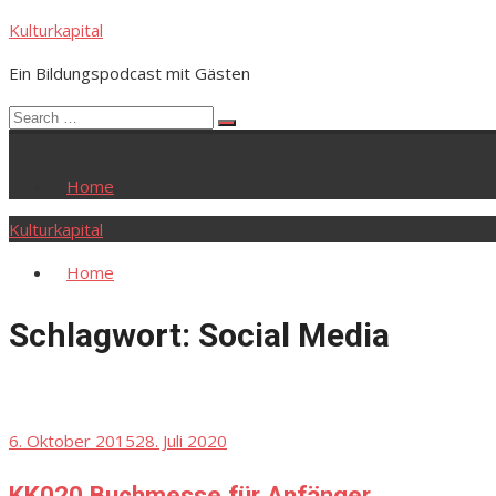
Skip
Kulturkapital
to
Ein Bildungspodcast mit Gästen
content
Search
Search
for:
Home
Kulturkapital
Home
Schlagwort:
Social Media
Posted
6. Oktober 2015
28. Juli 2020
on
KK020 Buchmesse für Anfänger