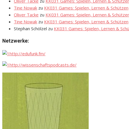
Oliver Tacke
zu
KK031 Games: Spielen, Lernen & Schütze
Tine Nowak
zu
KK031 Games: Spielen, Lernen & Schützen
Oliver Tacke
zu
KK031 Games: Spielen, Lernen & Schütze
Tine Nowak
zu
KK031 Games: Spielen, Lernen & Schützen
Stephan Schölzel
zu
KK031 Games: Spielen, Lernen & Sch
Netzwerke:
http://edufunk.fm/
http://wissenschaftspodcasts.de/