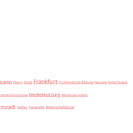
Frankfurt
ucamp
Eltern
Fonts
Frühkindliche Bildung
Hacking
Helen Knauf
Mediennutzung
nkulturforschung
Medienprojekte
rmstadt
Twitter
Typografie
Wissenschaftsblogs