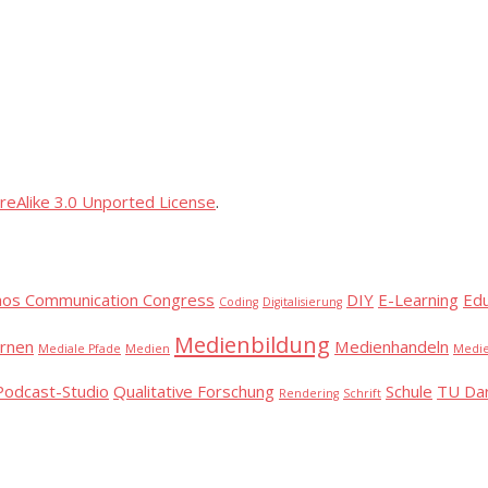
reAlike 3.0 Unported License
.
aos Communication Congress
DIY
E-Learning
Ed
Coding
Digitalisierung
Medienbildung
rnen
Medienhandeln
Mediale Pfade
Medien
Medie
Podcast-Studio
Qualitative Forschung
Schule
TU Da
Rendering
Schrift