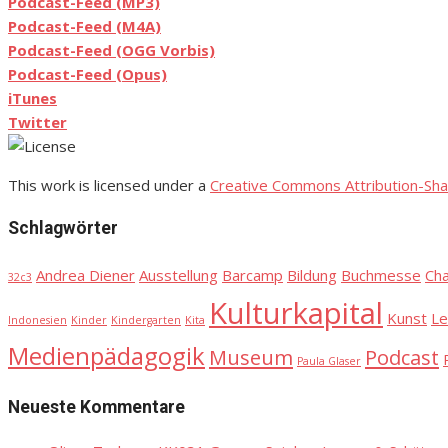
Podcast-Feed (MP3)
Podcast-Feed (M4A)
Podcast-Feed (OGG Vorbis)
Podcast-Feed (Opus)
iTunes
Twitter
This work is licensed under a
Creative Commons Attribution-Sha
Schlagwörter
Andrea Diener
Ausstellung
Barcamp
Bildung
Buchmesse
Ch
32c3
Kulturkapital
Kunst
Le
Indonesien
Kinder
Kindergarten
Kita
Medienpädagogik
Museum
Podcast
Paula Glaser
Neueste Kommentare