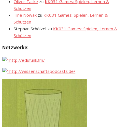
Oliver Tacke
zu
KK031 Games: Spielen, Lernen &
Schützen
Tine Nowak
zu
KK031 Games: Spielen, Lernen &
Schützen
Stephan Schölzel
zu
KK031 Games: Spielen, Lernen &
Schützen
Netzwerke:
http://edufunk.fm/
http://wissenschaftspodcasts.de/