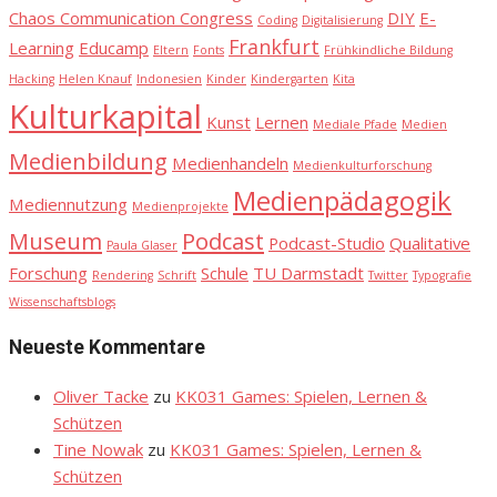
Chaos Communication Congress
DIY
E-
Coding
Digitalisierung
Frankfurt
Learning
Educamp
Eltern
Fonts
Frühkindliche Bildung
Hacking
Helen Knauf
Indonesien
Kinder
Kindergarten
Kita
Kulturkapital
Kunst
Lernen
Mediale Pfade
Medien
Medienbildung
Medienhandeln
Medienkulturforschung
Medienpädagogik
Mediennutzung
Medienprojekte
Museum
Podcast
Podcast-Studio
Qualitative
Paula Glaser
Forschung
Schule
TU Darmstadt
Rendering
Schrift
Twitter
Typografie
Wissenschaftsblogs
Neueste Kommentare
Oliver Tacke
zu
KK031 Games: Spielen, Lernen &
Schützen
Tine Nowak
zu
KK031 Games: Spielen, Lernen &
Schützen