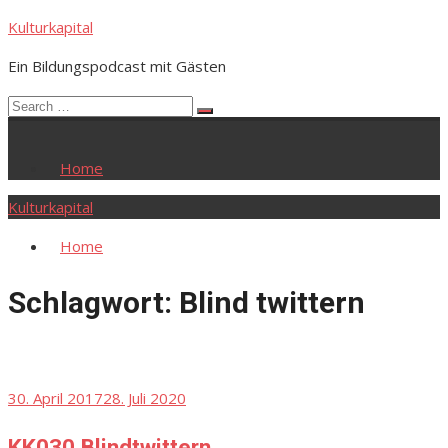
Skip
Kulturkapital
to
Ein Bildungspodcast mit Gästen
content
Search
Search
for:
Home
Kulturkapital
Home
Schlagwort:
Blind twittern
Posted
30. April 2017
28. Juli 2020
on
KK030 Blindtwittern