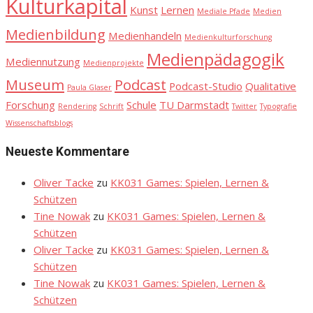
Kulturkapital
Kunst
Lernen
Mediale Pfade
Medien
Medienbildung
Medienhandeln
Medienkulturforschung
Medienpädagogik
Mediennutzung
Medienprojekte
Museum
Podcast
Podcast-Studio
Qualitative
Paula Glaser
Forschung
Schule
TU Darmstadt
Rendering
Schrift
Twitter
Typografie
Wissenschaftsblogs
Neueste Kommentare
Oliver Tacke
zu
KK031 Games: Spielen, Lernen &
Schützen
Tine Nowak
zu
KK031 Games: Spielen, Lernen &
Schützen
Oliver Tacke
zu
KK031 Games: Spielen, Lernen &
Schützen
Tine Nowak
zu
KK031 Games: Spielen, Lernen &
Schützen