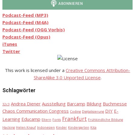
Podcast-Feed (MP3)
Podcast-Feed (M4A)
Podcast-Feed (OGG Vorbis)
Podcast-Feed (Opus)
iTunes
Twitter
This work is licensed under a
Creative Commons Attribution-
ShareAlike 3.0 Unported License
.
Schlagwörter
Andrea Diener
Ausstellung
Barcamp
Bildung
Buchmesse
32c3
Chaos Communication Congress
DIY
E-
Coding
Digitalisierung
Frankfurt
Learning
Educamp
Eltern
Fonts
Frühkindliche Bildung
Hacking
Helen Knauf
Indonesien
Kinder
Kindergarten
Kita