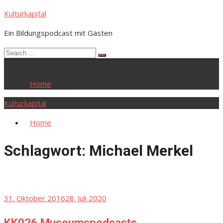
Skip
Kulturkapital
to
Ein Bildungspodcast mit Gästen
content
Search
Search
for:
Home
Kulturkapital
Home
Schlagwort:
Michael Merkel
Posted
31. Oktober 2016
28. Juli 2020
on
KK026 Museumspodcasts