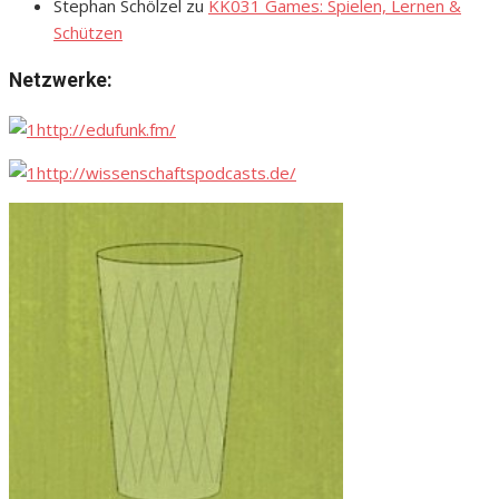
Stephan Schölzel
zu
KK031 Games: Spielen, Lernen &
Schützen
Netzwerke:
http://edufunk.fm/
http://wissenschaftspodcasts.de/