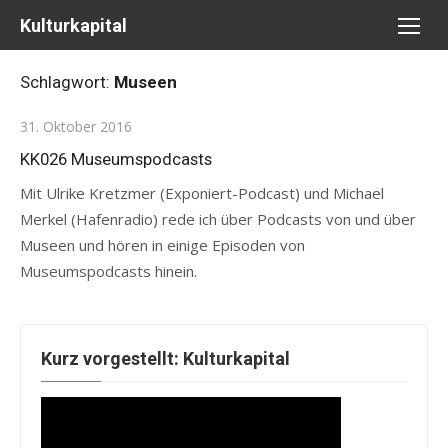
Skip
Kulturkapital
to
content
Schlagwort:
Museen
Posted
31. Oktober 2016
on
KK026 Museumspodcasts
Mit Ulrike Kretzmer (Exponiert-Podcast) und Michael
Merkel (Hafenradio) rede ich über Podcasts von und über
Museen und hören in einige Episoden von
Museumspodcasts hinein.
Kurz vorgestellt: Kulturkapital