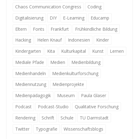
Chaos Communication Congress
Coding
Digitalisierung
DIY
E-Learning
Educamp
Eltern
Fonts
Frankfurt
Frühkindliche Bildung
Hacking
Helen Knauf
Indonesien
Kinder
Kindergarten
Kita
Kulturkapital
Kunst
Lernen
Mediale Pfade
Medien
Medienbildung
Medienhandeln
Medienkulturforschung
Mediennutzung
Medienprojekte
Medienpädagogik
Museum
Paula Glaser
Podcast
Podcast-Studio
Qualitative Forschung
Rendering
Schrift
Schule
TU Darmstadt
Twitter
Typografie
Wissenschaftsblogs