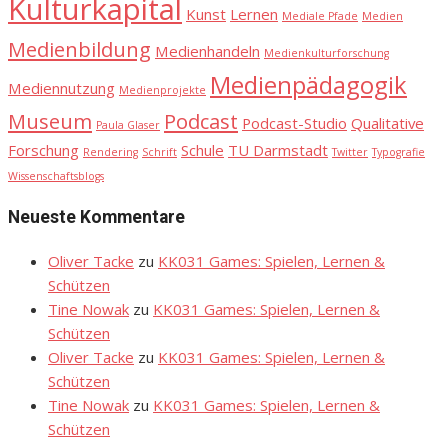
Kulturkapital
Kunst
Lernen
Mediale Pfade
Medien
Medienbildung
Medienhandeln
Medienkulturforschung
Medienpädagogik
Mediennutzung
Medienprojekte
Museum
Podcast
Podcast-Studio
Qualitative
Paula Glaser
Forschung
Schule
TU Darmstadt
Rendering
Schrift
Twitter
Typografie
Wissenschaftsblogs
Neueste Kommentare
Oliver Tacke
zu
KK031 Games: Spielen, Lernen &
Schützen
Tine Nowak
zu
KK031 Games: Spielen, Lernen &
Schützen
Oliver Tacke
zu
KK031 Games: Spielen, Lernen &
Schützen
Tine Nowak
zu
KK031 Games: Spielen, Lernen &
Schützen