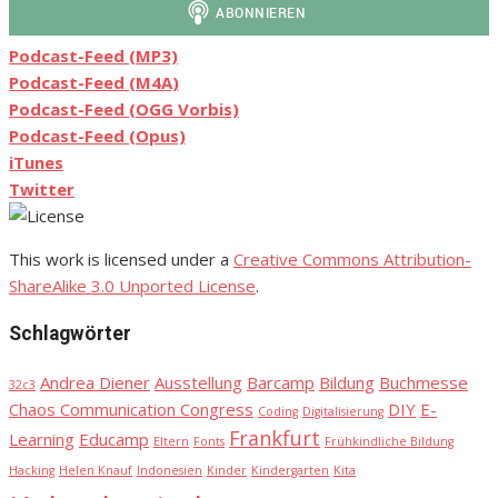
Podcast-Feed (MP3)
Podcast-Feed (M4A)
Podcast-Feed (OGG Vorbis)
Podcast-Feed (Opus)
iTunes
Twitter
This work is licensed under a
Creative Commons Attribution-
ShareAlike 3.0 Unported License
.
Schlagwörter
Andrea Diener
Ausstellung
Barcamp
Bildung
Buchmesse
32c3
Chaos Communication Congress
DIY
E-
Coding
Digitalisierung
Frankfurt
Learning
Educamp
Eltern
Fonts
Frühkindliche Bildung
Hacking
Helen Knauf
Indonesien
Kinder
Kindergarten
Kita