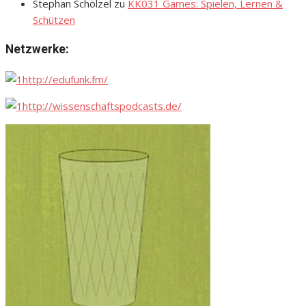
Stephan Schölzel
zu
KK031 Games: Spielen, Lernen &
Schützen
Netzwerke:
http://edufunk.fm/
http://wissenschaftspodcasts.de/