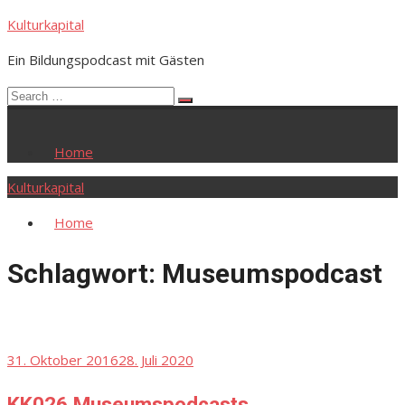
Skip
Kulturkapital
to
Ein Bildungspodcast mit Gästen
content
Search
Search
for:
Home
Kulturkapital
Home
Schlagwort:
Museumspodcast
Posted
31. Oktober 2016
28. Juli 2020
on
KK026 Museumspodcasts