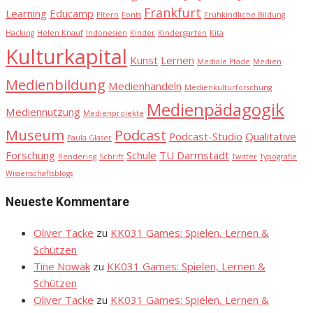
Frankfurt
Learning
Educamp
Eltern
Fonts
Frühkindliche Bildung
Hacking
Helen Knauf
Indonesien
Kinder
Kindergarten
Kita
Kulturkapital
Kunst
Lernen
Mediale Pfade
Medien
Medienbildung
Medienhandeln
Medienkulturforschung
Medienpädagogik
Mediennutzung
Medienprojekte
Museum
Podcast
Podcast-Studio
Qualitative
Paula Glaser
Forschung
Schule
TU Darmstadt
Rendering
Schrift
Twitter
Typografie
Wissenschaftsblogs
Neueste Kommentare
Oliver Tacke
zu
KK031 Games: Spielen, Lernen &
Schützen
Tine Nowak
zu
KK031 Games: Spielen, Lernen &
Schützen
Oliver Tacke
zu
KK031 Games: Spielen, Lernen &