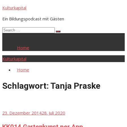
Skip
Kulturkapital
to
Ein Bildungspodcast mit Gästen
content
Search
Search
for:
Home
Kulturkapital
Home
Schlagwort:
Tanja Praske
Posted
23. Dezember 2014
28. Juli 2020
on
KK014 Gartenkunst per App