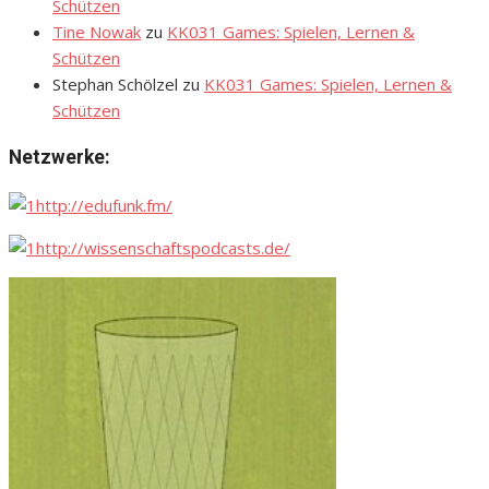
Schützen
Tine Nowak
zu
KK031 Games: Spielen, Lernen &
Schützen
Stephan Schölzel
zu
KK031 Games: Spielen, Lernen &
Schützen
Netzwerke:
http://edufunk.fm/
http://wissenschaftspodcasts.de/