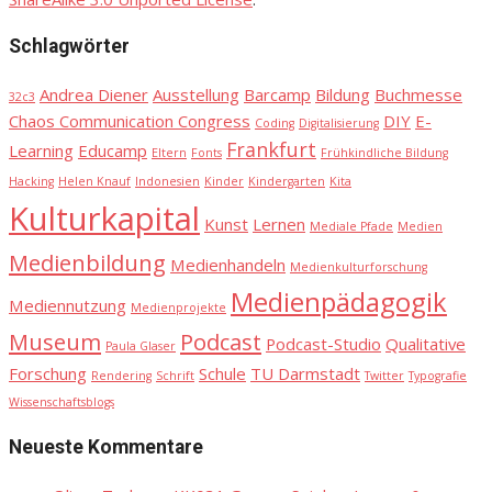
Schlagwörter
Andrea Diener
Ausstellung
Barcamp
Bildung
Buchmesse
32c3
Chaos Communication Congress
DIY
E-
Coding
Digitalisierung
Frankfurt
Learning
Educamp
Eltern
Fonts
Frühkindliche Bildung
Hacking
Helen Knauf
Indonesien
Kinder
Kindergarten
Kita
Kulturkapital
Kunst
Lernen
Mediale Pfade
Medien
Medienbildung
Medienhandeln
Medienkulturforschung
Medienpädagogik
Mediennutzung
Medienprojekte
Museum
Podcast
Podcast-Studio
Qualitative
Paula Glaser
Forschung
Schule
TU Darmstadt
Rendering
Schrift
Twitter
Typografie
Wissenschaftsblogs
Neueste Kommentare