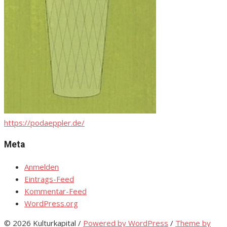
https://podaeppler.de/
Meta
Anmelden
Eintrags-Feed
Kommentar-Feed
WordPress.org
© 2026 Kulturkapital
/
Powered by WordPress
/
Theme by