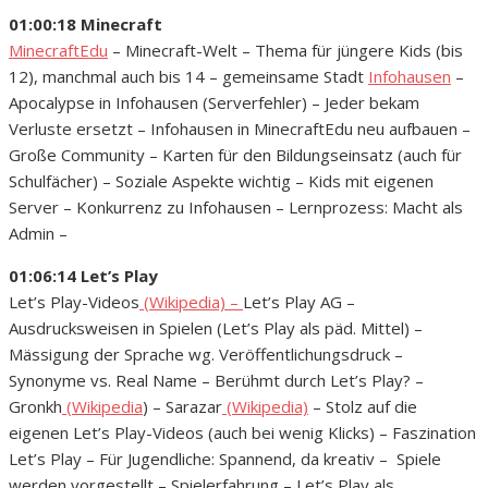
01:00:18 Minecraft
MinecraftEdu
– Minecraft-Welt – Thema für jüngere Kids (bis
12), manchmal auch bis 14 – gemeinsame Stadt
Infohausen
–
Apocalypse in Infohausen (Serverfehler) – Jeder bekam
Verluste ersetzt – Infohausen in MinecraftEdu neu aufbauen –
Große Community – Karten für den Bildungseinsatz (auch für
Schulfächer) – Soziale Aspekte wichtig – Kids mit eigenen
Server – Konkurrenz zu Infohausen – Lernprozess: Macht als
Admin –
01:06:14 Let’s Play
Let’s Play-Videos
(Wikipedia) –
Let’s Play AG –
Ausdrucksweisen in Spielen (Let’s Play als päd. Mittel) –
Mässigung der Sprache wg. Veröffentlichungsdruck –
Synonyme vs. Real Name – Berühmt durch Let’s Play? –
Gronkh
(Wikipedia
) – Sarazar
(Wikipedia)
– Stolz auf die
eigenen Let’s Play-Videos (auch bei wenig Klicks) – Faszination
Let’s Play – Für Jugendliche: Spannend, da kreativ – Spiele
werden vorgestellt – Spielerfahrung – Let’s Play als