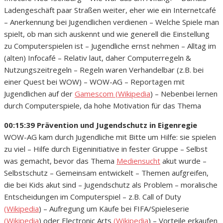
Ladengeschäft paar Straßen weiter, eher wie ein Internetcafé
– Anerkennung bei Jugendlichen verdienen – Welche Spiele man
spielt, ob man sich auskennt und wie generell die Einstellung
zu Computerspielen ist – Jugendliche ernst nehmen – Alltag im
(alten) Infocafé – Relativ laut, daher Computerregeln &
Nutzungszeitregeln – Regeln waren Verhandelbar (z.B. bei
einer Quest bei WOW) – WOW-AG – Reportagen mit
Jugendlichen auf der
Gamescom
(Wikipedia
) – Nebenbei lernen
durch Computerspiele, da hohe Motivation für das Thema
00:15:39 Prävention und Jugendschutz in Eigenregie
WOW-AG kam durch Jugendliche mit Bitte um Hilfe: sie spielen
zu viel – Hilfe durch Eigeninitiative in fester Gruppe – Selbst
was gemacht, bevor das Thema
Mediensucht
akut wurde –
Selbstschutz – Gemeinsam entwickelt – Themen aufgreifen,
die bei Kids akut sind – Jugendschutz als Problem – moralische
Entscheidungen im Computerspiel – z.B. Call of Duty
(Wikipedia
) – Aufregung um Käufe bei FIFA/Spieleserie
(Wikipedia
) oder Electronic Arts
(Wikipedia
) – Vorteile erkaufen