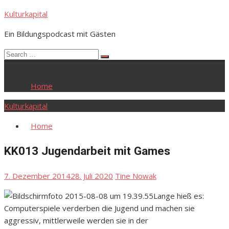
Skip
Kulturkapital
to
Ein Bildungspodcast mit Gästen
content
Search
Search
for:
Home
Kulturkapital
Home
KK013 Jugendarbeit mit Games
Posted
Author
7. Dezember 2014
28. Juli 2020
Tine Nowak
on
Lange hieß es:
Computerspiele verderben die Jugend und machen sie
aggressiv, mittlerweile werden sie in der