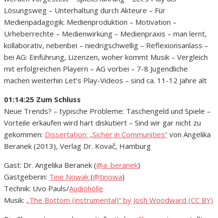
Lösungsweg – Unterhaltung durch Akteure – Für
Medienpädagogik: Medienproduktion – Motivation –
Urheberrechte – Medienwirkung – Medienpraxis – man lernt,
kollaborativ, nebenbei – niedrigschwellig – Reflexionsanlass –
bei AG: Einführung, Lizenzen, woher kommt Musik – Vergleich
mit erfolgreichen Playern – AG vorbei – 7-8 Jugendliche
machen weiterhin Let’s Play-Videos – sind ca. 11-12 Jahre alt
01:14:25 Zum Schluss
Neue Trends? – typische Probleme: Taschengeld und Spiele –
Vorteile erkaufen wird hart diskutiert – Sind wir gar nicht zu
gekommen:
Dissertation: „Sicher in Communities“
von Angelika
Beranek (2013), Verlag Dr. Kovač, Hamburg
Gast: Dr. Angelika Beranek (
@
a_beranek
)
Gastgeberin:
Tine Nowak
(
@
tinowa
)
Technik: Uvo Pauls/
Audiohölle
Musik:
„The Bottom (instrumental)“ by Josh Woodward (CC BY)