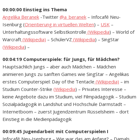
00:00:00 Einstieg ins Thema
Angelika Beranek
-Twitter
@a_beranek
– Infocafé Neu-
Isenburg (
Orientierung in virtuellen Welten
) –
USK
–
Unterhaltungssoftware Selbstkontrolle
(Wikipedia
) – World of
Warcraft
(Wikipedia)
– SchülerVZ
(Wikipedia
) – SingStar
(Wikipedia
) –
00:04:19 Computerspiele: für Jungs, für Mädchen?
Hauptsächlich Jungs – aber auch Mädchen – Mädchen
animieren Jungs zu sanften Games wie SingStar – Angelikas
erstes Computerspiel: Day of the Tentacle
(Wikipedia)
– im
Studium Counter-Strike
(Wikipedia
) – Privates Interesse –
keine Angebote dazu im Studium, viel Filmpädagogik – Studium
Sozialpädagogik in Landshut und Hochschule Darmstadt –
Internetboom – zuerst Jugendzentrum Rüsselsheim – dort
Einstieg in die Medienpädagogik
00:09:45 Jugendarbeit mit Computerspielen I
Infocafé Neu-Isenburg – Wie war das am Anfang? – Damals