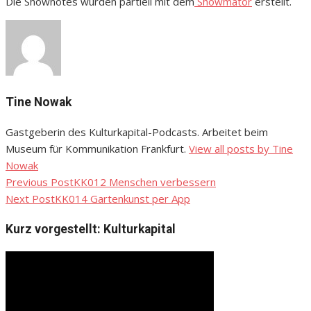
Die Shownotes wurden partiell mit dem
Showmator
erstellt.
Tine Nowak
Gastgeberin des Kulturkapital-Podcasts. Arbeitet beim
Museum für Kommunikation Frankfurt.
View all posts by Tine
Nowak
Previous Post
KK012 Menschen verbessern
Beitragsnavigation
Next Post
KK014 Gartenkunst per App
Kurz vorgestellt: Kulturkapital