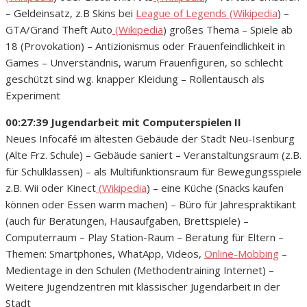
– Geldeinsatz, z.B Skins bei
League of Legends
(Wikipedia
) –
GTA/Grand Theft Auto
(Wikipedia
) großes Thema – Spiele ab
18 (Provokation) – Antizionismus oder Frauenfeindlichkeit in
Games – Unverständnis, warum Frauenfiguren, so schlecht
geschützt sind wg. knapper Kleidung – Rollentausch als
Experiment
00:27:39 Jugendarbeit mit Computerspielen II
Neues Infocafé im ältesten Gebäude der Stadt Neu-Isenburg
(Alte Frz. Schule) – Gebäude saniert – Veranstaltungsraum (z.B.
für Schulklassen) – als Multifunktionsraum für Bewegungsspiele
z.B. Wii oder Kinect
(Wikipedia
) – eine Küche (Snacks kaufen
können oder Essen warm machen) – Büro für Jahrespraktikant
(auch für Beratungen, Hausaufgaben, Brettspiele) –
Computerraum – Play Station-Raum – Beratung für Eltern –
Themen: Smartphones, WhatApp, Videos,
Online-Mobbing
–
Medientage in den Schulen (Methodentraining Internet) –
Weitere Jugendzentren mit klassischer Jugendarbeit in der
Stadt