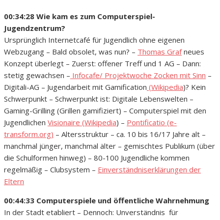
00:34:28 Wie kam es zum Computerspiel-
Jugendzentrum?
Ursprünglich Internetcafé für Jugendlich ohne eigenen
Webzugang – Bald obsolet, was nun? –
Thomas Graf
neues
Konzept überlegt – Zuerst: offener Treff und 1 AG – Dann:
stetig gewachsen –
Infocafe/ Projektwoche Zocken mit Sinn
–
Digitali-AG – Jugendarbeit mit Gamification
(Wikipedia
)? Kein
Schwerpunkt – Schwerpunkt ist: Digitale Lebenswelten –
Gaming-Grilling (Grillen gamifiziert) – Computerspiel mit den
Jugendlichen
Visionaire (Wikipedia
) –
Pontificatio (e-
transform.org)
– Altersstruktur – ca. 10 bis 16/17 Jahre alt –
manchmal jünger, manchmal älter – gemischtes Publikum (über
die Schulformen hinweg) – 80-100 Jugendliche kommen
regelmäßig – Clubsystem –
Einverständniserklärungen der
Eltern
00:44:33 Computerspiele und öffentliche Wahrnehmung
In der Stadt etabliert – Dennoch: Unverständnis für