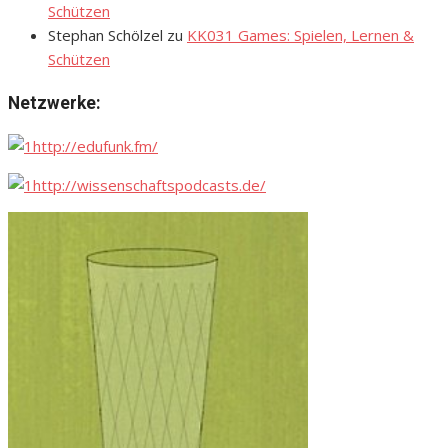
Schützen
Stephan Schölzel
zu
KK031 Games: Spielen, Lernen &
Schützen
Netzwerke:
http://edufunk.fm/
http://wissenschaftspodcasts.de/