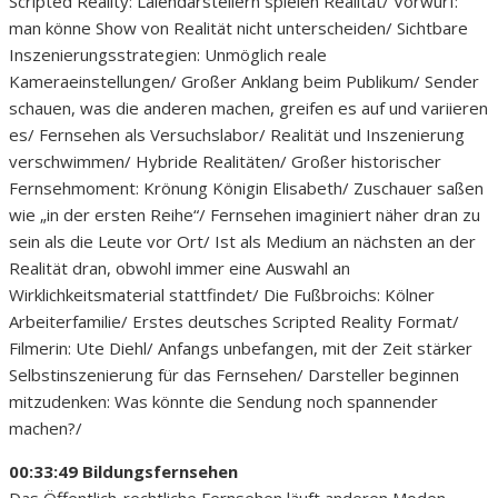
Scripted Reality: Laiendarstellern spielen Realität/ Vorwurf:
man könne Show von Realität nicht unterscheiden/ Sichtbare
Inszenierungsstrategien: Unmöglich reale
Kameraeinstellungen/ Großer Anklang beim Publikum/ Sender
schauen, was die anderen machen, greifen es auf und variieren
es/ Fernsehen als Versuchslabor/ Realität und Inszenierung
verschwimmen/ Hybride Realitäten/ Großer historischer
Fernsehmoment: Krönung Königin Elisabeth/ Zuschauer saßen
wie „in der ersten Reihe“/ Fernsehen imaginiert näher dran zu
sein als die Leute vor Ort/ Ist als Medium an nächsten an der
Realität dran, obwohl immer eine Auswahl an
Wirklichkeitsmaterial stattfindet/ Die Fußbroichs: Kölner
Arbeiterfamilie/ Erstes deutsches Scripted Reality Format/
Filmerin: Ute Diehl/ Anfangs unbefangen, mit der Zeit stärker
Selbstinszenierung für das Fernsehen/ Darsteller beginnen
mitzudenken: Was könnte die Sendung noch spannender
machen?/
00:33:49 Bildungsfernsehen
Das Öffentlich-rechtliche Fernsehen läuft anderen Moden