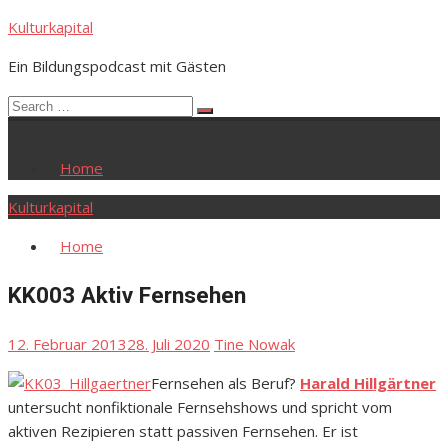
Skip
Kulturkapital
to
Ein Bildungspodcast mit Gästen
content
Search
Search
for:
Home
Kulturkapital
Home
KK003 Aktiv Fernsehen
Posted
Author
12. Februar 2013
28. Juli 2020
Tine Nowak
on
Fernsehen als Beruf?
Harald Hillgärtner
untersucht nonfiktionale Fernsehshows und spricht vom
aktiven Rezipieren statt passiven Fernsehen. Er ist