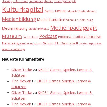
Hacking
Helen Knauf
Indonesien
Kinder
Kindergarten
Kita
Kulturkapital
Kunst
Lernen
Mediale Pfade
Medien
Medienbildung
Medienhandeln
Medienkulturforschung
Medienpädagogik
Mediennutzung
Medienprojekte
Museum
Podcast
Podcast-Studio
Qualitative
Paula Glaser
Forschung
Schule
TU Darmstadt
Rendering
Schrift
Twitter
Typografie
Wissenschaftsblogs
Neueste Kommentare
Oliver Tacke
zu
KK031 Games: Spielen, Lernen &
Schützen
Tine Nowak
zu
KK031 Games: Spielen, Lernen &
Schützen
Oliver Tacke
zu
KK031 Games: Spielen, Lernen &
Schützen
Tine Nowak
zu
KK031 Games: Spielen, Lernen &