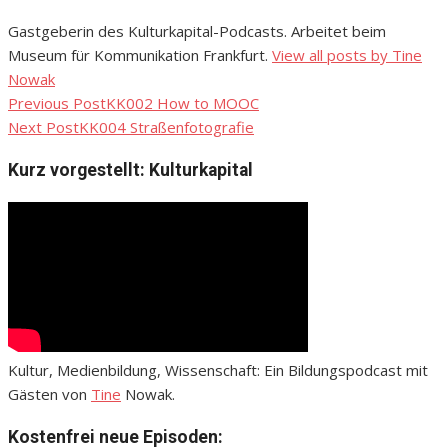
Gastgeberin des Kulturkapital-Podcasts. Arbeitet beim
Museum für Kommunikation Frankfurt.
View all posts by Tine
Nowak
Previous Post
KK002 How to MOOC
Beitragsnavigation
Next Post
KK004 Straßenfotografie
Kurz vorgestellt: Kulturkapital
Kultur, Medienbildung, Wissenschaft: Ein Bildungspodcast mit
Gästen von
Tine
Nowak.
Kostenfrei neue Episoden: