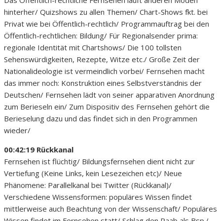
hinterher/ Quizshows zu allen Themen/ Chart-Shows fkt. bei
Privat wie bei Öffentlich-rechtlich/ Programmauftrag bei den
Öffentlich-rechtlichen: Bildung/ Für Regionalsender prima:
regionale Identität mit Chartshows/ Die 100 tollsten
Sehenswürdigkeiten, Rezepte, Witze etc./ Große Zeit der
Nationalideologie ist vermeindlich vorbei/ Fernsehen macht
das immer noch: Konstruktion eines Selbstverständnis der
Deutschen/ Fernsehen lädt von seiner apparativen Anordnung
zum Berieseln ein/ Zum Dispositiv des Fernsehen gehört die
Berieselung dazu und das findet sich in den Programmen
wieder/
00:42:19 Rückkanal
Fernsehen ist flüchtig/ Bildungsfernsehen dient nicht zur
Vertiefung (Keine Links, kein Lesezeichen etc)/ Neue
Phänomene: Parallelkanal bei Twitter (Rückkanal)/
Verschiedene Wissensformen: populäres Wissen findet
mittlerweise auch Beachtung von der Wissenschaft/ Populäres
Wissen findet im Fernsehen statt/ Schlag den Raab als Bsp./