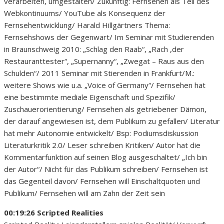
verarbeiten, umgestalten/ Zukünftig: Fernsehen als Teil des
Webkontinuums/ YouTube als Konsequenz der
Fernsehentwicklung/ Harald Hillgärtners Thema:
Fernsehshows der Gegenwart/ Im Seminar mit Studierenden
in Braunschweig 2010: „Schlag den Raab“, „Rach ,der
Restauranttester“, „Supernanny“, „Zwegat – Raus aus den
Schulden“/ 2011 Seminar mit Stierenden in Frankfurt/M.:
weitere Shows wie u.a. „Voice of Germany“/ Fernsehen hat
eine bestimmte mediale Eigenschaft und Spezifik/
Zuschauerorientierung/ Fernsehen als getriebener Dämon,
der darauf angewiesen ist, dem Publikum zu gefallen/ Literatur
hat mehr Autonomie entwickelt/ Bsp: Podiumsdiskussion
Literaturkritik 2.0/ Leser schreiben Kritiken/ Autor hat die
Kommentarfunktion auf seinen Blog ausgeschaltet/ „Ich bin
der Autor“/ Nicht für das Publikum schreiben/ Fernsehen ist
das Gegenteil davon/ Fernsehen will Einschaltquoten und
Publikum/ Fernsehen will am Zahn der Zeit sein
00:19:26 Scripted Realities