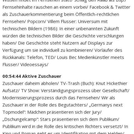
Fernsehinhalte rauschen an einem vorbei/ Facebook & Twitter
als Zuschauerkommentierung beim Öffentlich-rechtlichen
Fernsehen/ Popcorn/ Villem Flusser: Universum mit
technischen Bildern (1986): In einer unbenannten Zukunft
würden die technischen Bilder die Geschichte verschlungen
haben/ Die Geschichte steht Nutzern auf Displays zur
Verfügung um sie individuell zu kombinieren/ Vorläufer des
Rückkanals: Telefon, TED/ Louis Bec Medienkünstler meets
Flusser/ Videoessays/
00:54:44 Aktive Zuschauer
Zuschauer daheim abholen/ TV-Trash (Buch): Knut Hickethier
Aufsatz/ TV Show: Verständigungsprozess über Gesellschaft/
Modernisierungsprozess durch das Fernsehen/ Wir als
Zuschauer in der Rolle des Begutachters/ „Germanys next
Topmodel“: Mädchen präsentieren sich der Jury/
„Dschungelcamp“: Stars präsentieren sich dem Publikum/
Publikum wird in die Rolle des kritischen Richters versetzt/ In
Kino und Roman geht es um Identifikation mit dem Helden/