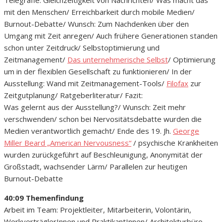
mit den Menschen/ Erreichbarkeit durch mobile Medien/
Burnout-Debatte/ Wunsch: Zum Nachdenken über den
Umgang mit Zeit anregen/ Auch frühere Generationen standen
schon unter Zeitdruck/ Selbstoptimierung und
Zeitmanagement/
Das unternehmerische Selbst
/ Optimierung
um in der flexiblen Gesellschaft zu funktionieren/ In der
Ausstellung: Wand mit Zeitmanagement-Tools/
Filofax
zur
Zeitgutplanung/ Ratgeberliteratur/ Fazit:
Was gelernt aus der Ausstellung?/ Wunsch: Zeit mehr
verschwenden/ schon bei Nervositätsdebatte wurden die
Medien verantwortlich gemacht/ Ende des 19. Jh.
George
Miller Beard „American Nervousness“
/ psychische Krankheiten
wurden zurückgeführt auf Beschleunigung, Anonymität der
Großstadt, wachsender Lärm/ Parallelen zur heutigen
Burnout-Debatte
40:09 Themenfindung
Arbeit im Team: Projektleiter, Mitarbeiterin, Volontärin,
WerkverträglerInnen und PraktikantInnen/ Architekturbüro