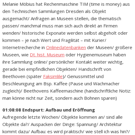
Melanie Möbius hat Rechenmaschine TIM (time is money) aus
den Technischen Sammlungen Dresden als Objekt
ausgemacht/ Anfragen an Museen stellen, die thematisch
passen/ manchmal muss man sich auch direkt an Firmen
wenden/ historische Exponate werden selbst abgeholt oder
kommen – je nach Wert und Fragilität – mit Kurier/
Internetrecherche in
Onlinedatenbanken
der Museen/ größere
Museen, wie
Dt. hist. Museum
oder Hygienemuseum haben
ihre Sammlung online/ persönlicher Kontakt weiter wichtig,
gerade bei empfindlichen Objekten/ Handschrift von
Beethoven (später
Faksimlile
)/ Genussmittel und
Beschleunigung am Bsp. Kaffee (Pause und Wachmacher
zugleich)/ Beethovens Kaffeemaschine (handschriftliche Notiz:
man könne nicht nur Zeit, sondern auch Bohnen sparen)
01:08:08 Endspurt: Aufbau und Eröffnung
Aufregende letzte Wochen/ Objekte kommen an/ sind alle
Objekte da?/ Auspacken der Dinge: Spannung/ Architektur
kommt dazu/ Aufbau: es wird praktisch/ wie stell ich was hin?/