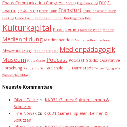
Chaos Communication Congress
DIY
E-
Coding
Digitalisierung
Frankfurt
Learning
Educamp
Eltern
Fonts
Frühkindliche Bildung
Hacking
Helen Knauf
Indonesien
Kinder
Kindergarten
Kita
Kulturkapital
Kunst
Lernen
Mediale Pfade
Medien
Medienbildung
Medienhandeln
Medienkulturforschung
Medienpädagogik
Mediennutzung
Medienprojekte
Museum
Podcast
Podcast-Studio
Qualitative
Paula Glaser
Forschung
Schule
TU Darmstadt
Rendering
Schrift
Twitter
Typografie
Wissenschaftsblogs
Neueste Kommentare
Oliver Tacke
zu
KK031 Games: Spielen, Lernen &
Schützen
Tine Nowak
zu
KK031 Games: Spielen, Lernen &
Schützen
Oliver Tacke
zu
KK031 Games: Spielen, Lernen &