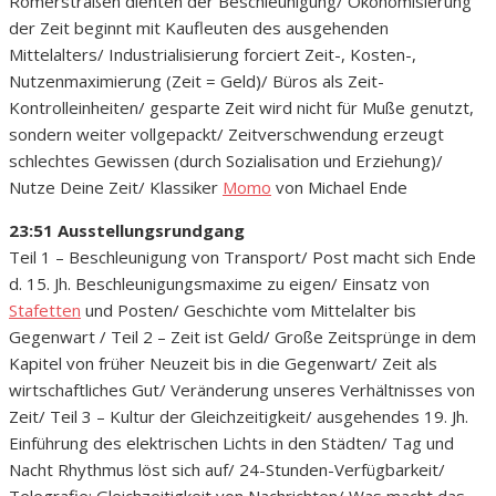
Römerstraßen dienten der Beschleunigung/ Ökonomisierung
der Zeit beginnt mit Kaufleuten des ausgehenden
Mittelalters/ Industrialisierung forciert Zeit-, Kosten-,
Nutzenmaximierung (Zeit = Geld)/ Büros als Zeit-
Kontrolleinheiten/ gesparte Zeit wird nicht für Muße genutzt,
sondern weiter vollgepackt/ Zeitverschwendung erzeugt
schlechtes Gewissen (durch Sozialisation und Erziehung)/
Nutze Deine Zeit/ Klassiker
Momo
von Michael Ende
23:51 Ausstellungsrundgang
Teil 1 – Beschleunigung von Transport/ Post macht sich Ende
d. 15. Jh. Beschleunigungsmaxime zu eigen/ Einsatz von
Stafetten
und Posten/ Geschichte vom Mittelalter bis
Gegenwart / Teil 2 – Zeit ist Geld/ Große Zeitsprünge in dem
Kapitel von früher Neuzeit bis in die Gegenwart/ Zeit als
wirtschaftliches Gut/ Veränderung unseres Verhältnisses von
Zeit/ Teil 3 – Kultur der Gleichzeitigkeit/ ausgehendes 19. Jh.
Einführung des elektrischen Lichts in den Städten/ Tag und
Nacht Rhythmus löst sich auf/ 24-Stunden-Verfügbarkeit/
Telegrafie: Gleichzeitigkeit von Nachrichten/ Was macht das