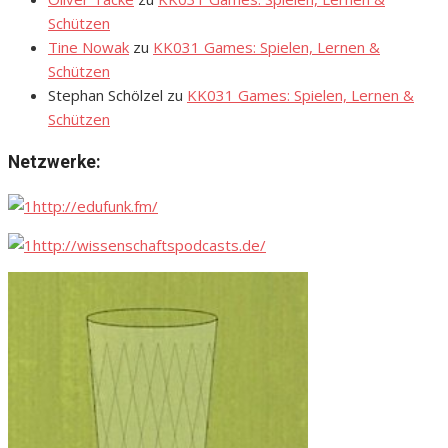
Schützen
Tine Nowak
zu
KK031 Games: Spielen, Lernen &
Schützen
Stephan Schölzel
zu
KK031 Games: Spielen, Lernen &
Schützen
Netzwerke:
http://edufunk.fm/
http://wissenschaftspodcasts.de/