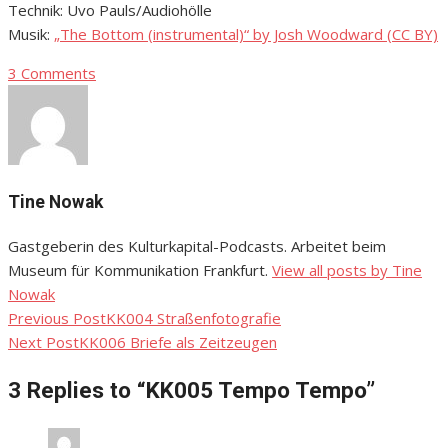
Technik: Uvo Pauls/Audiohölle
Musik:
„The Bottom (instrumental)“ by Josh Woodward (CC BY)
3 Comments
Tine Nowak
Gastgeberin des Kulturkapital-Podcasts. Arbeitet beim
Museum für Kommunikation Frankfurt.
View all posts by Tine
Nowak
Previous Post
KK004 Straßenfotografie
Beitragsnavigation
Next Post
KK006 Briefe als Zeitzeugen
3 Replies to “
KK005 Tempo Tempo
”