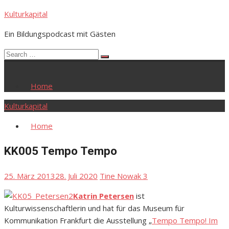
Skip
Kulturkapital
to
Ein Bildungspodcast mit Gästen
content
Search
Search
for:
Home
Kulturkapital
Home
KK005 Tempo Tempo
Posted
Author
25. März 2013
28. Juli 2020
Tine Nowak
3
on
Katrin Petersen
ist
Kulturwissenschaftlerin und hat für das Museum für
Kommunikation Frankfurt die Ausstellung „
Tempo Tempo! Im