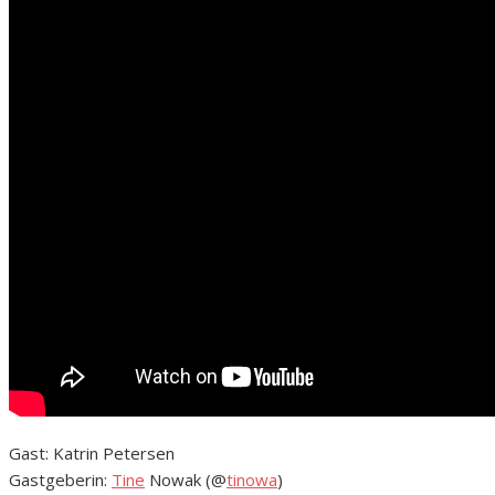
Gast: Katrin Petersen
Gastgeberin:
Tine
Nowak (@
tinowa
)