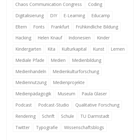
Chaos Communication Congress
Coding
Digitalisierung
DIY
E-Learning
Educamp
Eltern
Fonts
Frankfurt
Frühkindliche Bildung
Hacking
Helen Knauf
Indonesien
Kinder
Kindergarten
Kita
Kulturkapital
Kunst
Lernen
Mediale Pfade
Medien
Medienbildung
Medienhandeln
Medienkulturforschung
Mediennutzung
Medienprojekte
Medienpädagogik
Museum
Paula Glaser
Podcast
Podcast-Studio
Qualitative Forschung
Rendering
Schrift
Schule
TU Darmstadt
Twitter
Typografie
Wissenschaftsblogs